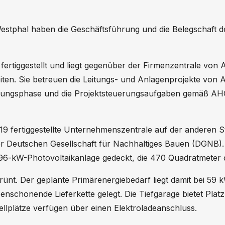
phal haben die Geschäftsführung und die Belegschaft de
rtiggestellt und liegt gegenüber der Firmenzentrale von A
iten. Sie betreuen die Leitungs- und Anlagenprojekte v
wicklungsphase und die Projektsteuerungsaufgaben gemäß 
19 fertiggestellte Unternehmenszentrale auf der anderen S
 der Deutschen Gesellschaft für Nachhaltiges Bauen (DGNB
6-kW-Photovoltaikanlage gedeckt, die 470 Quadratmeter 
ünt. Der geplante Primärenergiebedarf liegt damit bei 59
nschonende Lieferkette gelegt. Die Tiefgarage bietet Plat
ellplätze verfügen über einen Elektroladeanschluss.