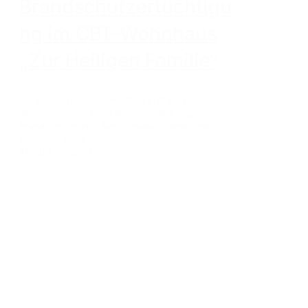
Brandschutzertüchtigu
ng im CBT-Wohnhaus
„Zur Heiligen Familie“
Die Arbeiten in Düsseldorf-Heerdt sind
abgeschlossen: Neue Brandmeldeanlage,
Brandschutztüren, Rettungsweg, Bäder und
Außenbereiche.
Mehr lesen