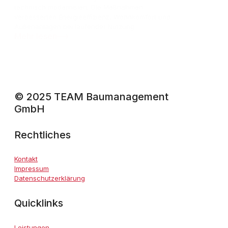
technisch modernisiert. Die Maßnahmen
verbesserten Energieeffizienz, Wohnkomfort und
Außenanlagen bei laufender Nutzung.
Mehr lesen
© 2025 TEAM Baumanagement
GmbH
Rechtliches
Kontakt
Impressum
Datenschutzerklärung
Quicklinks
Leistungen