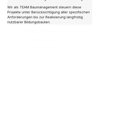
Wir als TEAM Baumanagement steuern diese
Projekte unter Berücksichtigung aller spezifischen
Anforderungen bis zur Realisierung langfristig
nutzbarer Bildungsbauten.
F
Select content
i
l
t
e
r
L
e
i
s
t
u
n
g