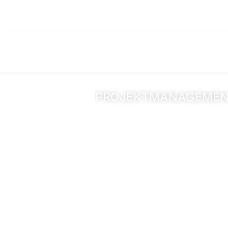
PROJEKTMANAGEME
Erweiterung d
Bonhoeffer-G
Dortmund