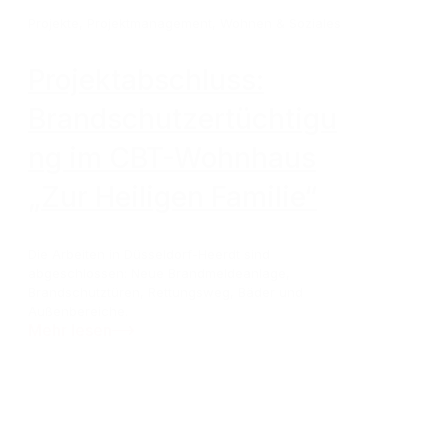
Projekte
,
Projektmanagement
,
Wohnen & Soziales
Projektabschluss:
Brandschutzertüchtigu
ng im CBT-Wohnhaus
„Zur Heiligen Familie“
Die Arbeiten in Düsseldorf-Heerdt sind
abgeschlossen: Neue Brandmeldeanlage,
Brandschutztüren, Rettungsweg, Bäder und
Außenbereiche.
Mehr lesen