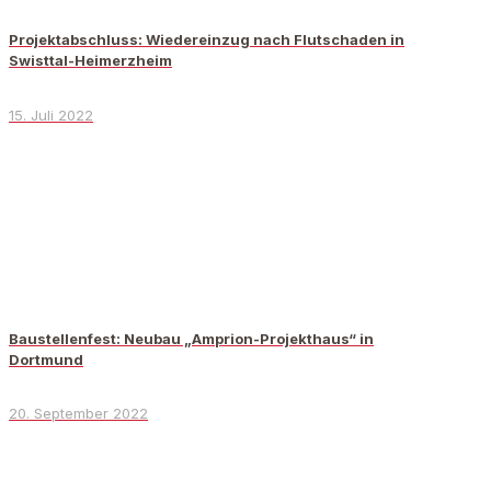
Projektabschluss: Wiedereinzug nach Flutschaden in
Swisttal-Heimerzheim
15. Juli 2022
Baustellenfest: Neubau „Amprion-Projekthaus“ in
Dortmund
20. September 2022