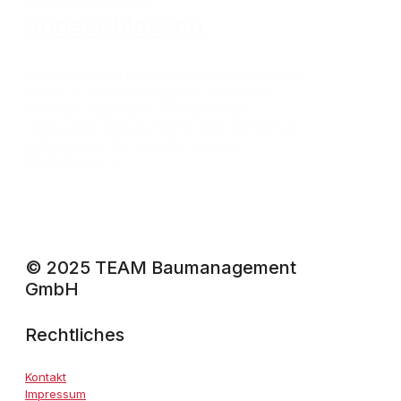
abgeschlossen
Die vorhandenen Wohngebäude in Köln-Holweide
wurden im Bestand energetisch saniert und
technisch modernisiert. Die Maßnahmen
verbesserten Energieeffizienz, Wohnkomfort und
Außenanlagen bei laufender Nutzung.
Mehr lesen
© 2025 TEAM Baumanagement
GmbH
Rechtliches
Kontakt
Impressum