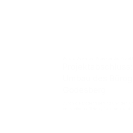
Büro & Gewerbe
,
Projektende
,
Proje
Projektabschluss
Umbau des Bürog
Godesberg
Durch die Modernisierung und den Um
energetisch effizient, funktional und n