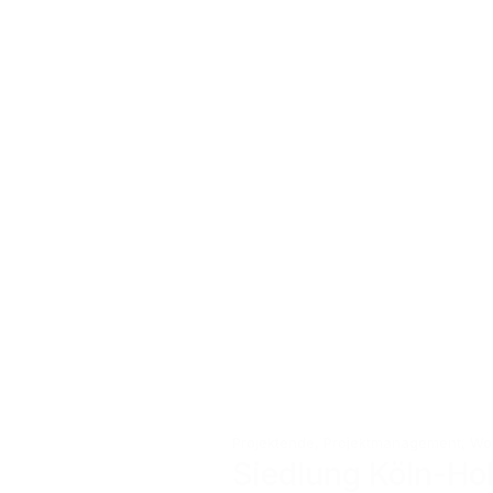
Projektende
,
Projektmanagement
,
Woh
Siedlung Köln-Ho