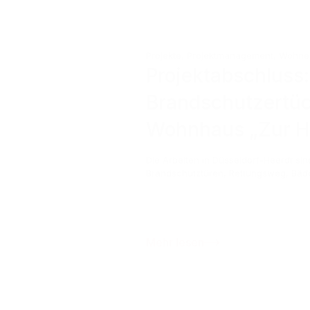
Projekte
,
Projektmanagement
,
Wohnen
Projektabschluss:
Brandschutzertüc
Wohnhaus „Zur He
Die Arbeiten in Düsseldorf-Heerdt s
Brandschutztüren, Rettungsweg, Bäd
Mehr lesen