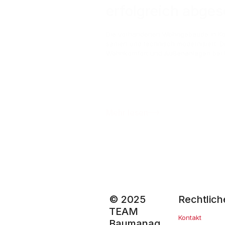
erfolgreich abge
Die vorhandenen Wohngebäude in Kö
saniert und technisch modernisiert. 
Wohnkomfort und Außenanlagen bei l
Mehr lesen
© 2025
Rechtlich
TEAM
Kontakt
Baumanag