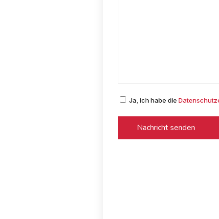
Ja,
ich habe die
Datenschutz