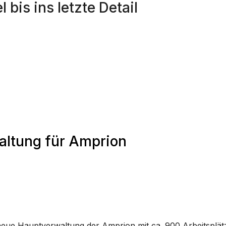
is ins letzte Detail
altung für Amprion
eue Hauptverwaltung der Amprion mit ca. 900 Arbeitsplätz