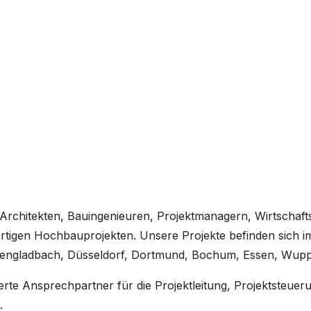
en (m/w/d)
Architekten, Bauingenieuren, Projektmanagern, Wirtschaft
fertigen Hochbauprojekten. Unsere Projekte befinden sich 
hengladbach, Düsseldorf, Dortmund, Bochum, Essen, Wupp
sierte Ansprechpartner für die Projektleitung, Projektsteu
.