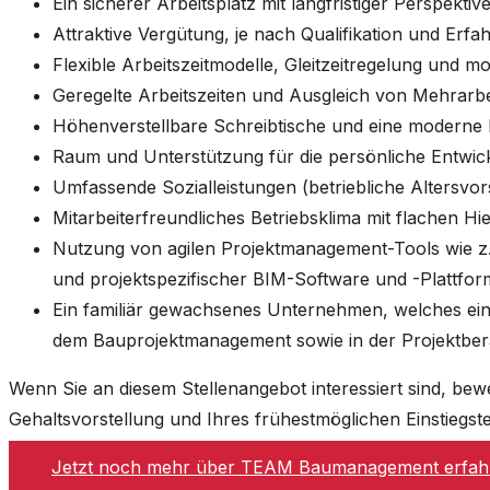
Ein sicherer Arbeitsplatz mit langfristiger Perspektiv
Attraktive Vergütung, je nach Qualifikation und Erfa
Flexible Arbeitszeitmodelle, Gleitzeitregelung und mo
Geregelte Arbeitszeiten und Ausgleich von Mehrarbe
Höhenverstellbare Schreibtische und eine moderne
Raum und Unterstützung für die persönliche Entwic
Umfassende Sozialleistungen (betriebliche Altersvor
Mitarbeiterfreundliches Betriebsklima mit flachen Hi
Nutzung von agilen Projektmanagement-Tools wie z
und projektspezifischer BIM-Software und -Plattfo
Ein familiär gewachsenes Unternehmen, welches ein
dem Bauprojektmanagement sowie in der Projektbera
Wenn Sie an diesem Stellenangebot interessiert sind, be
Gehaltsvorstellung und Ihres frühestmöglichen Einstie
Jetzt noch mehr über TEAM Baumanagement erfah