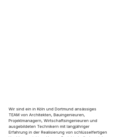
IT-Systemadministrator/in
(m/w/d) im Bereich IT-
Consulting für Köln in Teilzeit
oder Vollzeit
Beschäftigungsart:
Teilzeit, Vollzeit
Standort:
Dortmund, Köln
Wir sind ein in Köln und Dortmund ansässiges
TEAM von Architekten, Bauingenieuren,
Projektmanagern, Wirtschaftsingenieuren und
ausgebildeten Technikern mit langjähriger
Erfahrung in der Realisierung von schlüsselfertigen