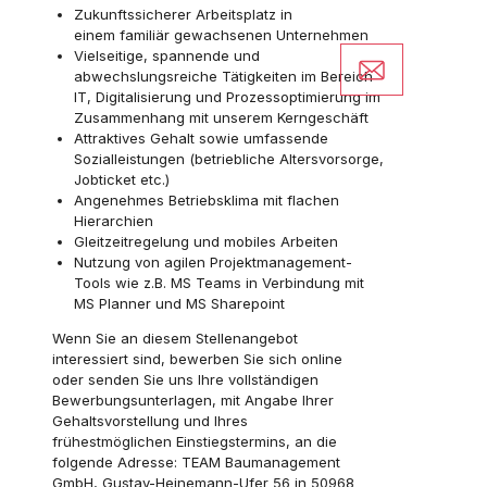
Zukunftssicherer Arbeitsplatz in
einem
familiär gewachsenen Unternehmen
Vielseitige, spannende und
abwechslungsreiche Tätigkeiten im Bereich
IT, Digitalisierung und Prozessoptimierung
im
Zusammenhang mit unserem Kerngeschäft
Attraktives Gehalt sowie umfassende
Sozialleistungen (betriebliche Altersvorsorge,
Jobticket etc.)
Angenehmes Betriebsklima mit flachen
Hierarchien
Gleitzeitregelung
und mobiles Arbeiten
Nutzung von agilen Projektmanagement-
Tools wie z.B. MS Teams in Verbindung mit
MS Planner und MS
Sharepoint
Wenn Sie an diesem Stellenangebot
interessiert sind, bewerben Sie sich online
oder senden Sie uns Ihre vollständigen
Bewerbungsunterlagen, mit Angabe Ihrer
Gehaltsvorstellung und Ihres
frühestmöglichen Einstiegstermins, an die
folgende Adresse: TEAM Baumanagement
GmbH, Gustav-Heinemann-Ufer 56 in 50968