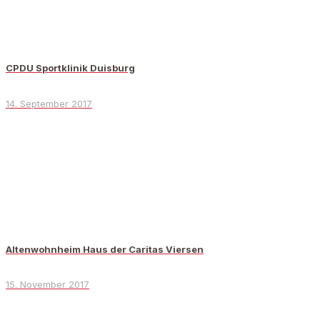
CPDU Sportklinik Duisburg
14. September 2017
Altenwohnheim Haus der Caritas Viersen
15. November 2017