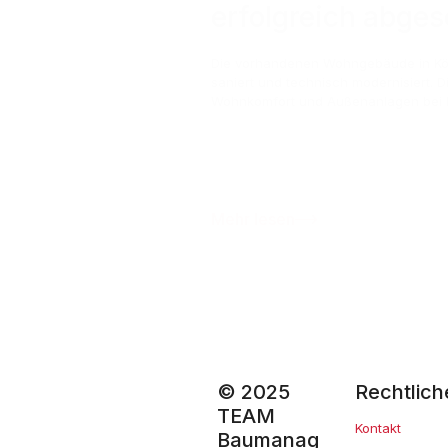
erfolgreich abge
Die vorhandenen Wohngebäude in Kö
saniert und technisch modernisiert. 
Wohnkomfort und Außenanlagen bei l
Mehr lesen
© 2025
Rechtlich
TEAM
Kontakt
Baumanag