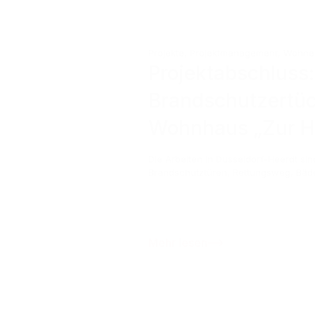
Projekte
,
Projektmanagement
,
Wohnen
Projektabschluss:
Brandschutzertüc
Wohnhaus „Zur He
Die Arbeiten in Düsseldorf-Heerdt s
Brandschutztüren, Rettungsweg, Bäd
Mehr lesen