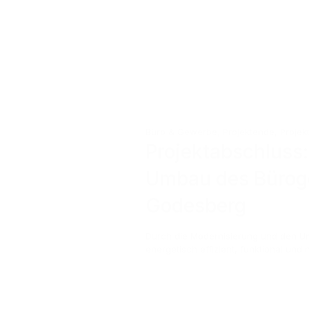
Büro & Gewerbe
,
Projektende
,
Proje
Projektabschluss
Umbau des Bürog
Godesberg
Durch die Modernisierung und den Um
energetisch effizient, funktional und n