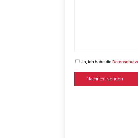
Ja,
ich habe die
Datenschutz