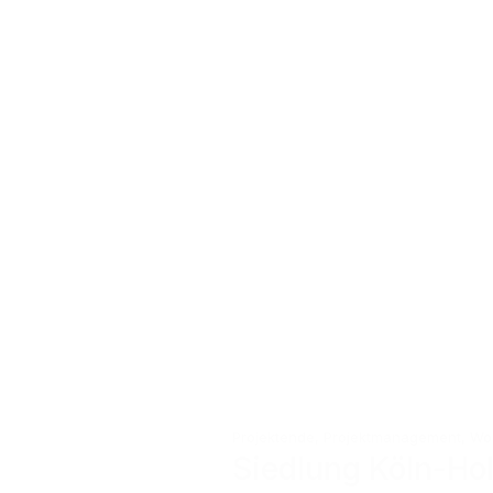
Projektende
,
Projektmanagement
,
Woh
Siedlung Köln-Ho