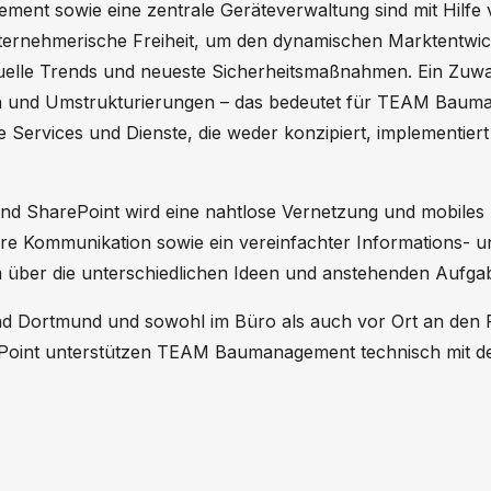
ement sowie eine zentrale Geräteverwaltung sind mit Hilfe 
ternehmerische Freiheit, um den dynamischen Marktentwick
tuelle Trends und neueste Sicherheitsmaßnahmen. Ein Zu
n und Umstrukturierungen – das bedeutet für TEAM Baum
e Services und Dienste, die weder konzipiert, implementie
nd SharePoint wird eine nahtlose Vernetzung und mobiles A
ere Kommunikation sowie ein vereinfachter Informations- u
am über die unterschiedlichen Ideen und anstehenden Aufg
ortmund und sowohl im Büro als auch vor Ort an den Proje
oint unterstützen TEAM Baumanagement technisch mit der n